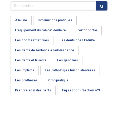
Rechercher
À la une
Informations pratiques
L'équipement du cabinet dentaire
L'orthodontie
Les choix esthétiques
Les dents chez l'adulte
Les dents de l’enfance à l’adolescence
Les dents et la santé
Les gencives
Les implants
Les pathologies bucco-dentaires
Les prothèses
Omnipratique
Prendre soin des dents
Tag section - Section n°3