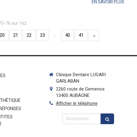
EN SAVOIR PLUS
 73-76 sur 162
20
21
22
23
…
40
41
Clinique Dentaire LUGARI
RES
GARLABAN
2260 route de Gemenos
13400
AUBAGNE
STHÉTIQUE
Afficher le téléphone
 RÉPONSES
Rechercher
TITES
)