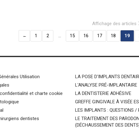
Affichage des articles
1
2
…
15
16
17
18
19
énérales Utilisation
LA POSE D'IMPLANTS DENTAI
gales
L'ANALYSE PRÉ-IMPLANTAIRE
 confidentialité et charte cookie
LA DENTISTERIE ADHÉSIVE
tologique
GREFFE GINGIVALE À VISÉE E
al
LES IMPLANTS : QUESTIONS /
irurgiens dentistes
LE TRAITEMENT DES PARODON
(DÉCHAUSSEMENT DES DENTS