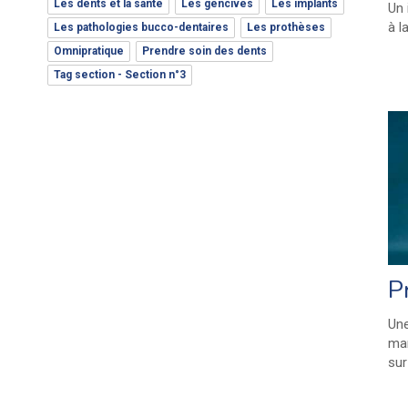
Les dents et la santé
Les gencives
Les implants
Un 
à l
Les pathologies bucco-dentaires
Les prothèses
Omnipratique
Prendre soin des dents
Tag section - Section n°3
P
Une
man
sur