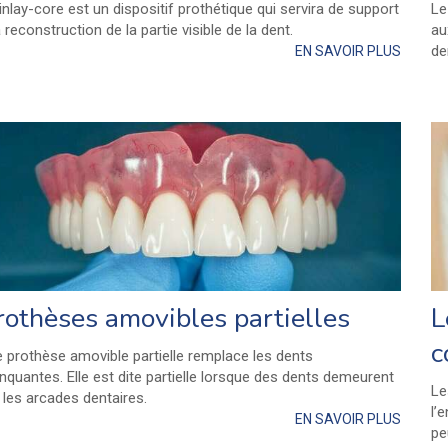
inlay-core est un dispositif prothétique qui servira de support
Le
a reconstruction de la partie visible de la dent.
au
de
EN SAVOIR PLUS
rothèses amovibles partielles
L
c
 prothèse amovible partielle remplace les dents
quantes. Elle est dite partielle lorsque des dents demeurent
Le
 les arcades dentaires.
l’
EN SAVOIR PLUS
pe