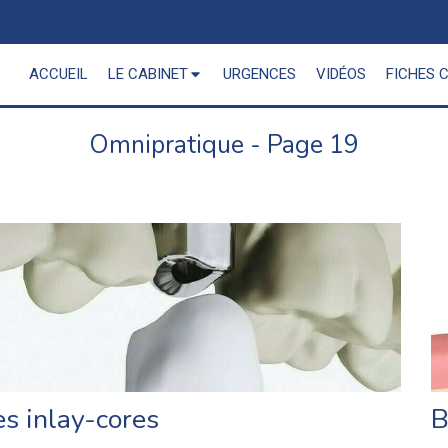
ACCUEIL
LE CABINET
URGENCES
VIDÉOS
FICHES 
Omnipratique - Page 19
es inlay-cores
B