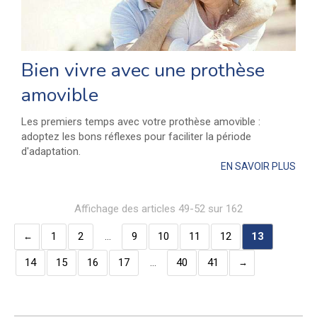
Bien vivre avec une prothèse
amovible
Les premiers temps avec votre prothèse amovible :
adoptez les bons réflexes pour faciliter la période
d'adaptation.
EN SAVOIR PLUS
Affichage des articles 49-52 sur 162
1
2
…
9
10
11
12
13
14
15
16
17
…
40
41