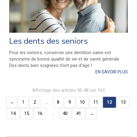
Les dents des seniors
Pour les seniors, conserver une dentition saine est
synonyme de bonne qualité de vie et de santé générale.
Des dents bien soignées n’ont pas d’âge !
EN SAVOIR PLUS
Affichage des articles 45-48 sur 162
1
2
…
8
9
10
11
12
13
14
15
16
…
40
41