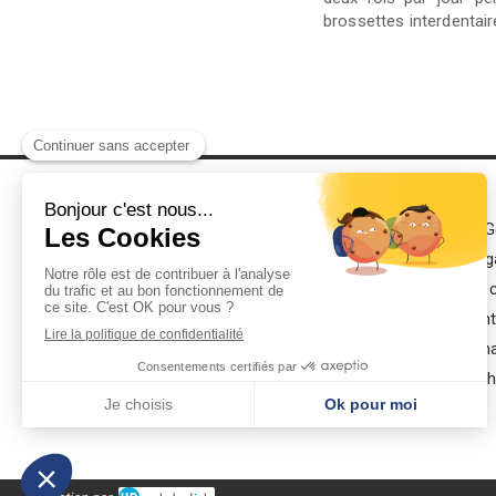
brossettes interdentai
Clinique Dentaire
Conditions Gé
Mentions lég
LUGARI GARLABAN
Politique de 
Charte déont
Ordre nationa
Localisez sur une carte
Annuaires ch