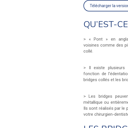
Télécharger la versi
QU’EST-CE
> « Pont » en anglais
voisines comme des pili
collé.
> Il existe plusieurs
fonction de l’édentati
bridges collés et les br
> Les bridges peuve
métallique ou entièrem
Ils sont réalisés par le
votre chirurgien-dentist