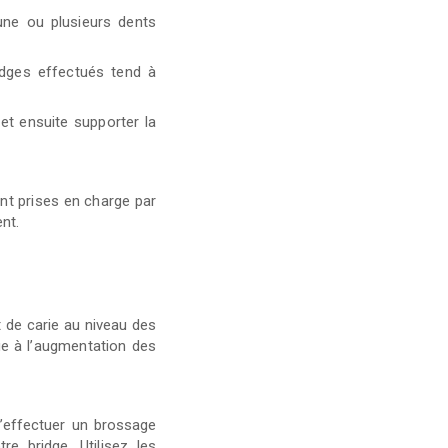
une ou plusieurs dents
idges effectués tend à
 et ensuite supporter la
nt prises en charge par
ent.
 de carie au niveau des
e à l’augmentation des
d’effectuer un brossage
e bridge. Utilisez les