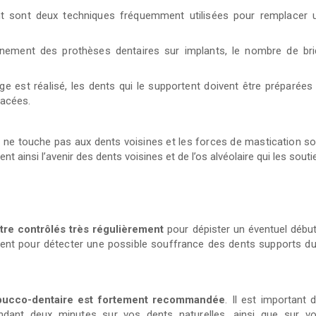
ant sont deux techniques fréquemment utilisées pour remplacer 
nement des prothèses dentaires sur implants, le nombre de br
dge est réalisé, les dents qui le supportent doivent être préparées
lacées.
n ne touche pas aux dents voisines et les forces de mastication so
ent ainsi l’avenir des dents voisines et de l’os alvéolaire qui les souti
tre contrôlés très régulièrement
pour dépister un éventuel début
nt pour détecter une possible souffrance des dents supports du
ucco-dentaire est fortement recommandée
. Il est important 
ndant deux minutes sur vos dents naturelles, ainsi que sur votr