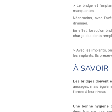
> Le bridge et l’impl
manquantes.
Néanmoins, avec l’avè
diminuer.
En effet, lorsqu’un bri
charge
des dents remp
> Avec les implants, o
les implants.
Ils préserv
À SAVOIR
Les bridges doivent ê
ancrages,
mais égaleme
forces à leur niveau.
Une bonne hygiène b
deux fois par
jour pe