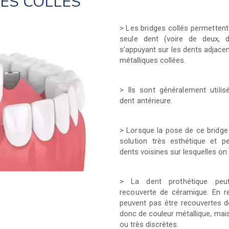
GES COLLÉS
> Les bridges collés permetten
seule
dent (voire de deux, 
s’appuyant sur les dents adjace
métalliques collées.
> Ils sont généralement utili
dent
antérieure.
> Lorsque la pose de ce bridge 
solution
très esthétique et p
dents voisines sur lesquelles on
> La dent prothétique pe
recouverte
de céramique. En re
peuvent pas être recouvertes d
donc de couleur métallique, mais
ou très discrètes.