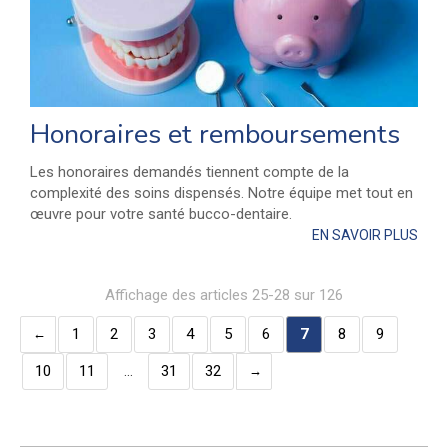
Honoraires et remboursements
Les honoraires demandés tiennent compte de la
complexité des soins dispensés. Notre équipe met tout en
œuvre pour votre santé bucco-dentaire.
EN SAVOIR PLUS
Affichage des articles 25-28 sur 126
1
2
3
4
5
6
7
8
9
10
11
…
31
32