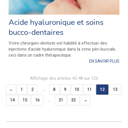
Acide hyaluronique et soins
bucco-dentaires
Votre chirurgien-dentiste est habilité à effectuer des
injections d’acide hyaluronique dans la zone péri-buccale,
ceci dans un cadre thérapeutique.
EN SAVOIR PLUS
Affichage des articles 45-48 sur 126
1
2
…
8
9
10
11
12
13
14
15
16
…
31
32