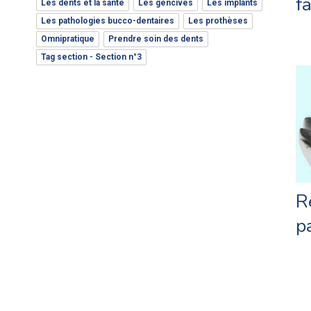
f
Les dents et la santé
Les gencives
Les implants
Les pathologies bucco-dentaires
Les prothèses
Omnipratique
Prendre soin des dents
Tag section - Section n°3
R
p