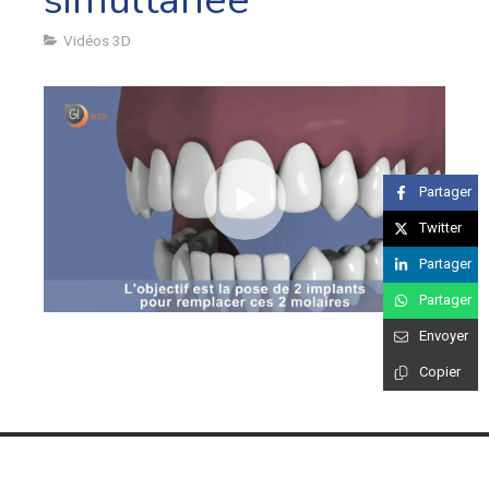
simultanée
Vidéos 3D
Partager
Twitter
Partager
Partager
Envoyer
Copier